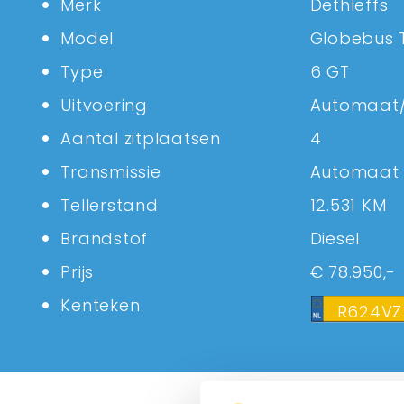
Merk
Dethleffs
Model
Globebus 
Type
6 GT
Uitvoering
Automaat/
Aantal zitplaatsen
4
Transmissie
Automaat
Tellerstand
12.531 KM
Brandstof
Diesel
Prijs
€ 78.950,-
Kenteken
R624VZ