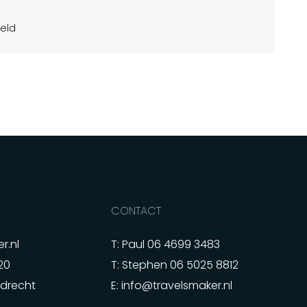
Bou
eld
20
CONTACT
r.nl
T: Paul
06 4699 3483
20
T: Stephen
06 5025 8812
edrecht
E:
info@travelsmaker.nl