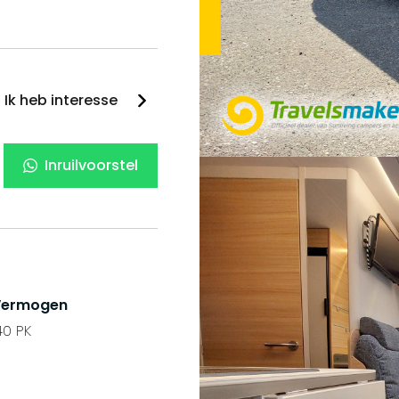
Ik heb interesse
Inruilvoorstel
Vermogen
40 PK