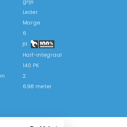
grijs
Leder
Marge
6
ja
Half-integraal
140 PK
en
2
6.98 meter