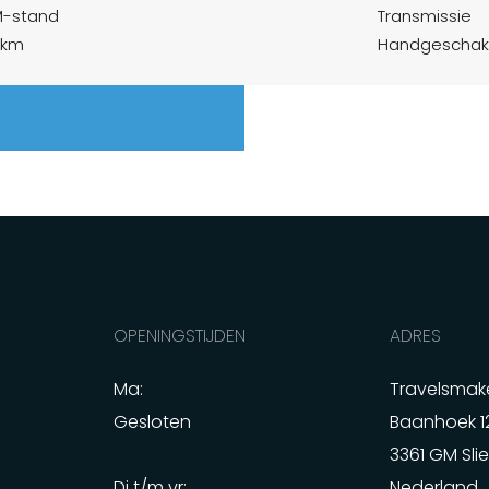
M-stand
Transmissie
 km
Handgeschak
OPENINGSTIJDEN
ADRES
Ma:
Travelsmake
Gesloten
Baanhoek 1
3361 GM Sli
Di t/m vr:
Nederland