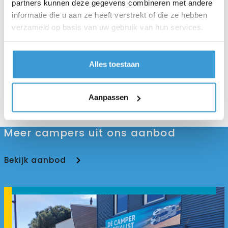
Voertuig delen
partners kunnen deze gegevens combineren met andere
informatie die u aan ze heeft verstrekt of die ze hebben
verzameld op basis van uw gebruik van hun services.
Telefoon
06 4699 3483
06 5025 8812
Alles toestaan
E-mail
Aanpassen
info@travelsmaker.nl
Meer campers uit ons aanbod
Bekijk aanbod