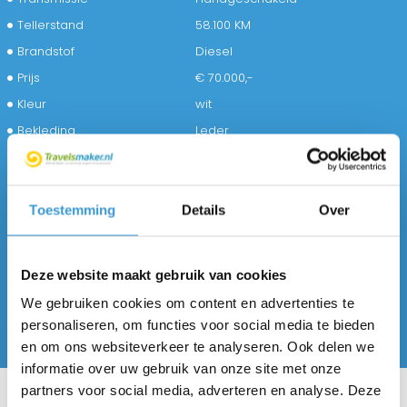
Tellerstand
58.100 KM
Brandstof
Diesel
Prijs
€ 70.000,-
Kleur
wit
Bekleding
Leder
BTW/Marge
Marge
Emissieklasse
6
100% onderhouden?
Toestemming
Details
Over
ja
Carrosserie
Half-integraal
Vermogen
140 PK
Deze website maakt gebruik van cookies
Aantal slaapplaatsen
4
We gebruiken cookies om content en advertenties te
Lengte
6.99 meter
personaliseren, om functies voor social media te bieden
en om ons websiteverkeer te analyseren. Ook delen we
informatie over uw gebruik van onze site met onze
partners voor social media, adverteren en analyse. Deze