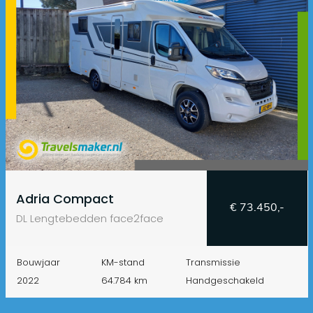
Adria Compact
€ 73.450,-
DL Lengtebedden face2face
Bouwjaar
KM-stand
Transmissie
2022
64.784 km
Handgeschakeld