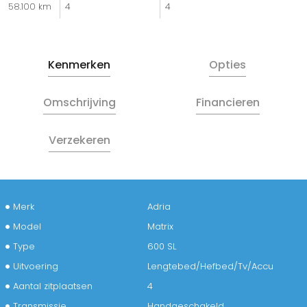
58.100 km
4
4
Kenmerken
Opties
Omschrijving
Financieren
Verzekeren
Merk
Adria
Model
Matrix
Type
600 SL
Uitvoering
Lengtebed/Hefbed/Tv/Accu
Aantal zitplaatsen
4
Transmissie
Handgeschakeld