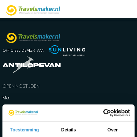
OFFICIEEL DEALER VAN
OPENINGSTIJDEN
Ma:
Gesloten
Di t/m vr:
Toestemming
Details
Over
09.00 - 17.00