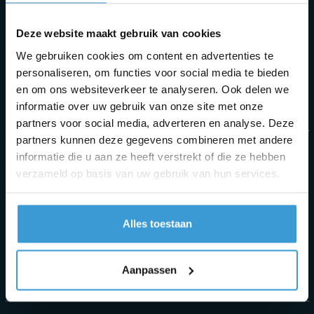
Za:
Deze website maakt gebruik van cookies
10.00 - 14.00
We gebruiken cookies om content en advertenties te
personaliseren, om functies voor social media te bieden
Zo:
en om ons websiteverkeer te analyseren. Ook delen we
Gesloten
informatie over uw gebruik van onze site met onze
partners voor social media, adverteren en analyse. Deze
partners kunnen deze gegevens combineren met andere
ADRES
informatie die u aan ze heeft verstrekt of die ze hebben
verzameld op basis van uw gebruik van hun services.
Travelsmaker.nl
Baanhoek 120
3361 GM Sliedrecht
Alles toestaan
Nederland
Aanpassen
Routebeschrijving