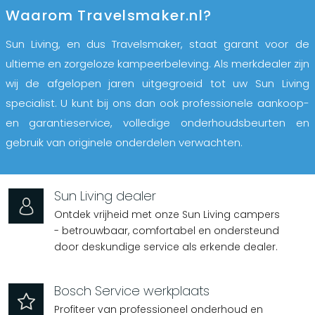
Waarom Travelsmaker.nl?
Sun Living, en dus Travelsmaker, staat garant voor de
ultieme en zorgeloze kampeerbeleving. Als merkdealer zijn
wij de afgelopen jaren uitgegroeid tot uw Sun Living
specialist. U kunt bij ons dan ook professionele aankoop-
en garantieservice, volledige onderhoudsbeurten en
gebruik van originele onderdelen verwachten.
Sun Living dealer
Ontdek vrijheid met onze Sun Living campers
- betrouwbaar, comfortabel en ondersteund
door deskundige service als erkende dealer.
Bosch Service werkplaats
Profiteer van professioneel onderhoud en