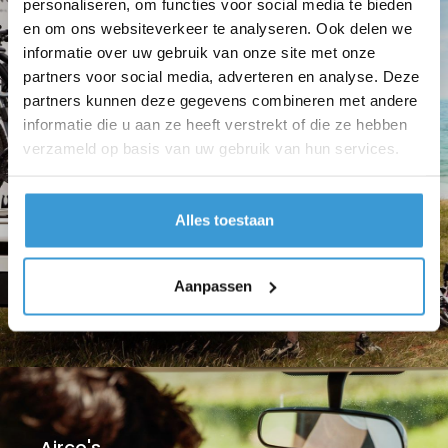
personaliseren, om functies voor social media te bieden
en om ons websiteverkeer te analyseren. Ook delen we
informatie over uw gebruik van onze site met onze
partners voor social media, adverteren en analyse. Deze
partners kunnen deze gegevens combineren met andere
informatie die u aan ze heeft verstrekt of die ze hebben
verzameld op basis van uw gebruik van hun services.
Alles toestaan
Aanpassen
Airco's